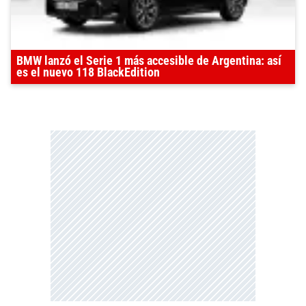
BMW lanzó el Serie 1 más accesible de Argentina: así
es el nuevo 118 BlackEdition