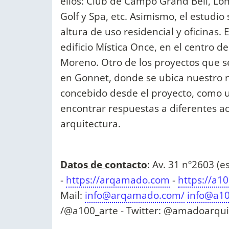
ellos: Club de Campo Grand Bell, Lom
Golf y Spa, etc. Asimismo, el estudio 
altura de uso residencial y oficina
edificio Mística Once, en el centro d
Moreno. Otro de los proyectos que s
en Gonnet, donde se ubica nuestro n
concebido desde el proyecto, como u
encontrar respuestas a diferentes a
arquitectura.
Datos de contacto
: Av. 31 nº2603 (e
-
https://arqamado.com
-
https://a1
Mail:
info@arqamado.com
/
info@a10
/@a100_arte - Twitter: @amadoarqui