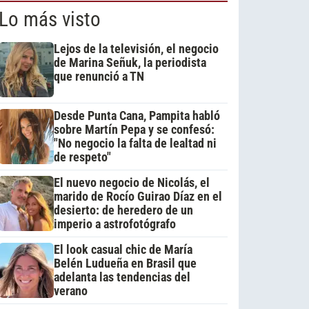
Lo más visto
Lejos de la televisión, el negocio
de Marina Señuk, la periodista
que renunció a TN
Desde Punta Cana, Pampita habló
sobre Martín Pepa y se confesó:
"No negocio la falta de lealtad ni
de respeto"
El nuevo negocio de Nicolás, el
marido de Rocío Guirao Díaz en el
desierto: de heredero de un
imperio a astrofotógrafo
El look casual chic de María
Belén Ludueña en Brasil que
adelanta las tendencias del
verano