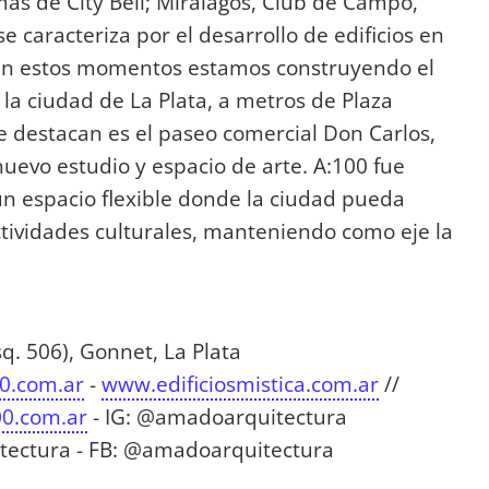
as de City Bell; Miralagos, Club de Campo,
se caracteriza por el desarrollo de edificios en
s. En estos momentos estamos construyendo el
e la ciudad de La Plata, a metros de Plaza
e destacan es el paseo comercial Don Carlos,
uevo estudio y espacio de arte. A:100 fue
n espacio flexible donde la ciudad pueda
ctividades culturales, manteniendo como eje la
sq. 506), Gonnet, La Plata
00.com.ar
-
www.edificiosmistica.com.ar
//
0.com.ar
- IG: @amadoarquitectura
tectura - FB: @amadoarquitectura