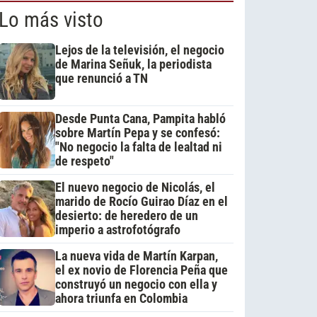
Lo más visto
Lejos de la televisión, el negocio
de Marina Señuk, la periodista
que renunció a TN
Desde Punta Cana, Pampita habló
sobre Martín Pepa y se confesó:
"No negocio la falta de lealtad ni
de respeto"
El nuevo negocio de Nicolás, el
marido de Rocío Guirao Díaz en el
desierto: de heredero de un
imperio a astrofotógrafo
La nueva vida de Martín Karpan,
el ex novio de Florencia Peña que
construyó un negocio con ella y
ahora triunfa en Colombia