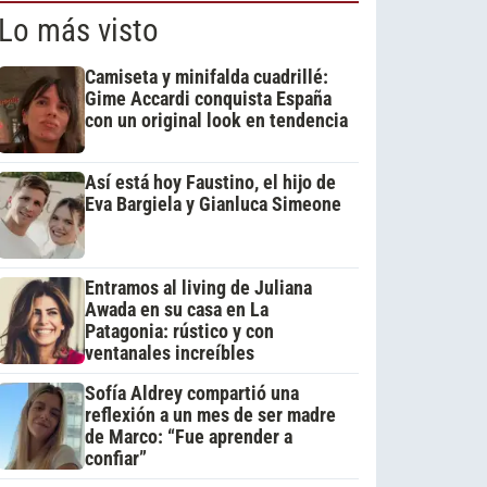
Lo más visto
Camiseta y minifalda cuadrillé:
Gime Accardi conquista España
con un original look en tendencia
Así está hoy Faustino, el hijo de
Eva Bargiela y Gianluca Simeone
Entramos al living de Juliana
Awada en su casa en La
Patagonia: rústico y con
ventanales increíbles
Sofía Aldrey compartió una
reflexión a un mes de ser madre
de Marco: “Fue aprender a
confiar”