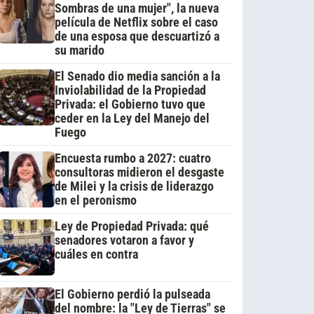
Sombras de una mujer", la nueva
película de Netflix sobre el caso
de una esposa que descuartizó a
su marido
El Senado dio media sanción a la
Inviolabilidad de la Propiedad
Privada: el Gobierno tuvo que
ceder en la Ley del Manejo del
Fuego
Encuesta rumbo a 2027: cuatro
consultoras midieron el desgaste
de Milei y la crisis de liderazgo
en el peronismo
Ley de Propiedad Privada: qué
senadores votaron a favor y
cuáles en contra
El Gobierno perdió la pulseada
del nombre: la "Ley de Tierras" se