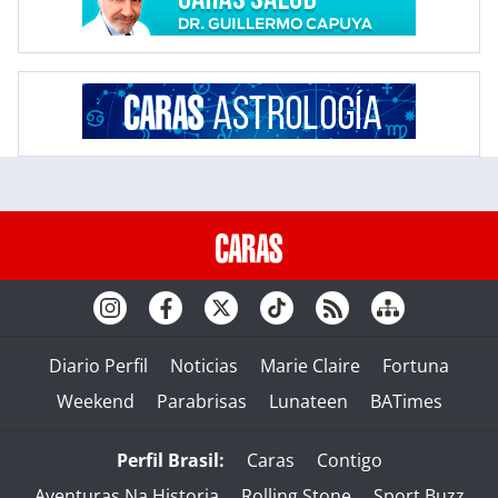
Diario Perfil
Noticias
Marie Claire
Fortuna
Weekend
Parabrisas
Lunateen
BATimes
Perfil Brasil:
Caras
Contigo
Aventuras Na Historia
Rolling Stone
Sport Buzz