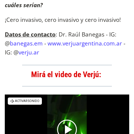
cuáles serían?
¡Cero invasivo, cero invasivo y cero invasivo!
Datos de contacto
: Dr. Raúl Banegas - IG:
@
banegas.em
-
www.verjuargentina.com.ar
-
IG: @
verju.ar
Mirá el video de Verjú: