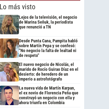
Lo más visto
Lejos de la televisión, el negocio
de Marina Señuk, la periodista
que renunció a TN
Desde Punta Cana, Pampita habló
sobre Martín Pepa y se confesó:
"No negocio la falta de lealtad ni
de respeto"
El nuevo negocio de Nicolás, el
marido de Rocío Guirao Díaz en el
desierto: de heredero de un
imperio a astrofotógrafo
La nueva vida de Martín Karpan,
el ex novio de Florencia Peña que
construyó un negocio con ella y
ahora triunfa en Colombia