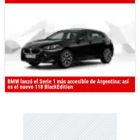
BMW lanzó el Serie 1 más accesible de Argentina: así
es el nuevo 118 BlackEdition