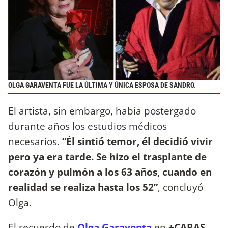
OLGA GARAVENTA FUE LA ÚLTIMA Y ÚNICA ESPOSA DE SANDRO.
El artista, sin embargo, había postergado
durante años los estudios médicos
necesarios.
“Él sintió temor, él decidió vivir
pero ya era tarde. Se hizo el trasplante de
corazón y pulmón a los 63 años, cuando en
realidad se realiza hasta los 52”
, concluyó
Olga.
El recuerdo de
Olga Garaventa
en
+CARAS