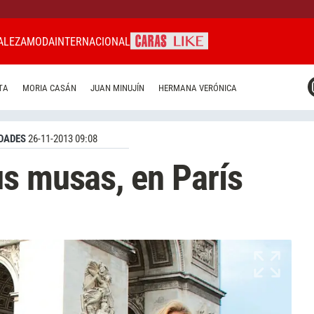
ALEZA
MODA
INTERNACIONAL
CARAS MIAMI
TA
MORIA CASÁN
JUAN MINUJÍN
HERMANA VERÓNICA
CARAS BRASIL
CARAS URUGUAY
DADES
26-11-2013 09:08
s musas, en París