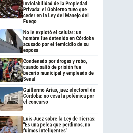
Inviolabilidad de la Propiedad
Privada: el Gobierno tuvo que
ceder en la Ley del Manejo del
Fuego
No le explotó el celular: un
hombre fue detenido en Córdoba
acusado por el femicidio de su
esposa
Condenado por drogas y robo,
cuando salió de prisión fue
becario municipal y empleado de
Senaf
Guillermo Arias, juez electoral de
Córdoba: no cesa la polémica por
el concurso
Luis Juez sobre la Ley de Tierras:
"Es una pelea que perdimos, no
fuimos inteligentes"