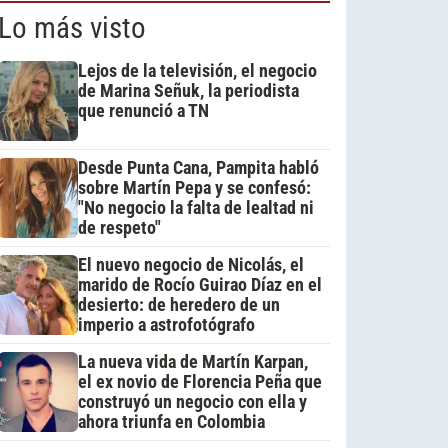
Lo más visto
Lejos de la televisión, el negocio
de Marina Señuk, la periodista
que renunció a TN
Desde Punta Cana, Pampita habló
sobre Martín Pepa y se confesó:
"No negocio la falta de lealtad ni
de respeto"
El nuevo negocio de Nicolás, el
marido de Rocío Guirao Díaz en el
desierto: de heredero de un
imperio a astrofotógrafo
La nueva vida de Martín Karpan,
el ex novio de Florencia Peña que
construyó un negocio con ella y
ahora triunfa en Colombia