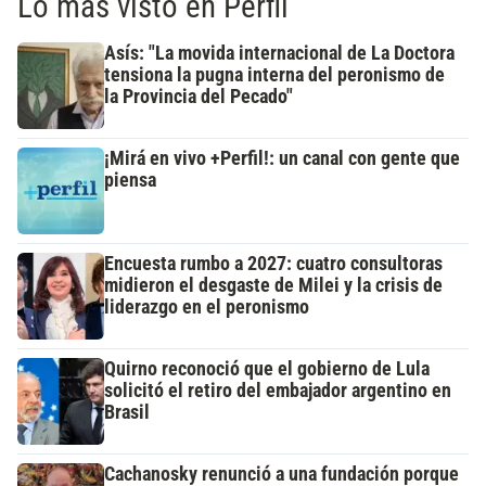
Lo más visto en Perfil
Asís: "La movida internacional de La Doctora
tensiona la pugna interna del peronismo de
la Provincia del Pecado"
¡Mirá en vivo +Perfil!: un canal con gente que
piensa
Encuesta rumbo a 2027: cuatro consultoras
midieron el desgaste de Milei y la crisis de
liderazgo en el peronismo
Quirno reconoció que el gobierno de Lula
solicitó el retiro del embajador argentino en
Brasil
Cachanosky renunció a una fundación porque