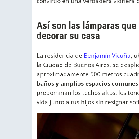
convirtió en una verdadera vidriera 
Así son las lámparas que 
decorar su casa
La residencia de
Benjamín Vicuña
, 
la Ciudad de Buenos Aires, se despli
aproximadamente 500 metros cuadr
baños y amplios espacios comune
predominan los techos altos, los ton
vida junto a tus hijos sin resignar sof