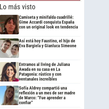
Lo más visto
Camiseta y minifalda cuadrillé:
Gime Accardi conquista España
con un original look en tendencia
Así está hoy Faustino, el hijo de
Eva Bargiela y Gianluca Simeone
Entramos al living de Juliana
Awada en su casa en La
Patagonia: rústico y con
ventanales increíbles
Sofía Aldrey compartió una
reflexión a un mes de ser madre
de Marco: “Fue aprender a
confiar”