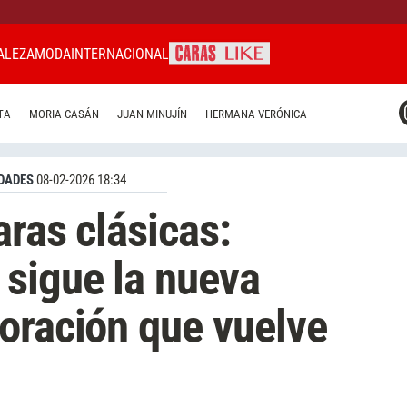
ALEZA
MODA
INTERNACIONAL
CARAS MIAMI
TA
MORIA CASÁN
JUAN MINUJÍN
HERMANA VERÓNICA
CARAS BRASIL
CARAS URUGUAY
DADES
08-02-2026 18:34
aras clásicas:
sigue la nueva
oración que vuelve