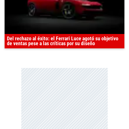
Del rechazo al éxito: el Ferrari Luce agotó su objetivo
de ventas pese a las críticas por su diseño