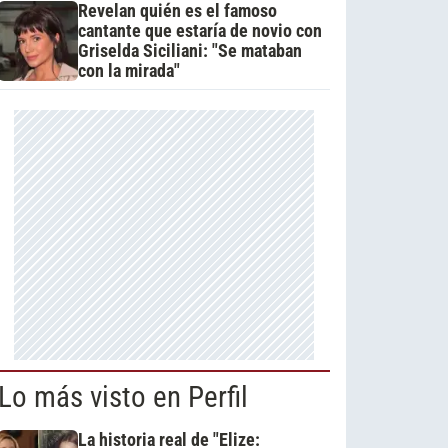
Revelan quién es el famoso
cantante que estaría de novio con
Griselda Siciliani: "Se mataban
con la mirada"
Lo más visto en Perfil
La historia real de "Elize: