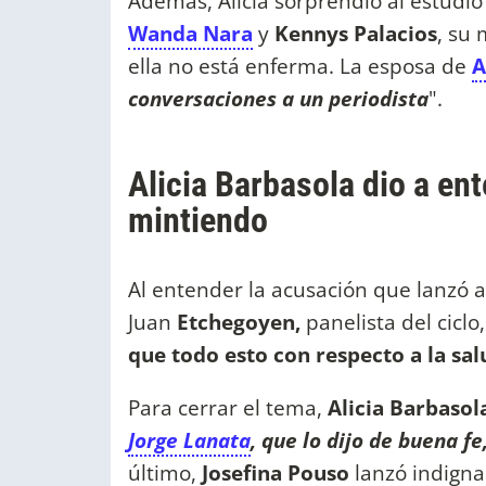
Además, Alicia sorprendió al estudio 
Wanda Nara
y
Kennys Palacios
, su
ella no está enferma. La esposa de
A
conversaciones a un periodista
".
Alicia Barbasola dio a e
mintiendo
Al entender la acusación que lanzó a
Juan
Etchegoyen,
panelista del ciclo
que todo esto con respecto a la sa
Para cerrar el tema,
Alicia Barbasol
Jorge Lanata
, que lo dijo de buena f
último,
Josefina Pouso
lanzó indigna