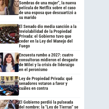
Sombras de una mujer", la nueva
película de Netflix sobre el caso
de una esposa que descuartizó a
su marido
El Senado dio media sanción a la
Inviolabilidad de la Propiedad
Privada: el Gobierno tuvo que
ceder en la Ley del Manejo del
Fuego
Encuesta rumbo a 2027: cuatro
consultoras midieron el desgaste
de Milei y la crisis de liderazgo
en el peronismo
Ley de Propiedad Privada: qué
senadores votaron a favor y
cuáles en contra
El Gobierno perdió la pulseada
del nombre: la "Ley de Tierras" se