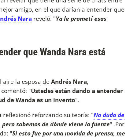
al revelar que tiene una serie de chats entre
 mejor amigo, en el que darían a entender que
ndrés Nara
reveló: "
Ya le prometí esas
ntender que Wanda Nara está
l aire la esposa de
Andrés Nara
,
, comentó: "
Ustedes están dando a entender
lud de Wanda es un invento
".
a
reflexionó reforzando su teoría: "
No dudo de
e, pero sabemos de dónde viene la fuente
". Por
da: "
Si esto fue por una movida de prensa, me