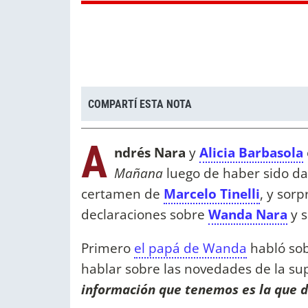
COMPARTÍ ESTA NOTA
A
ndrés Nara
y
Alicia Barbasola
Mañana
luego de haber sido da
certamen de
Marcelo Tinelli
, y sor
declaraciones sobre
Wanda Nara
y s
Primero
el papá de Wanda
habló sob
hablar sobre las novedades de la su
información que tenemos es la que di