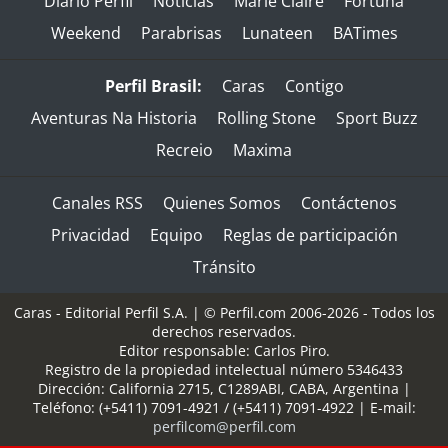
Diario Perfil
Noticias
Marie Claire
Fortuna
Weekend
Parabrisas
Lunateen
BATimes
Perfil Brasil:
Caras
Contigo
Aventuras Na Historia
Rolling Stone
Sport Buzz
Recreio
Maxima
Canales RSS
Quienes Somos
Contáctenos
Privacidad
Equipo
Reglas de participación
Tránsito
Caras - Editorial Perfil S.A.
| © Perfil.com 2006-2026 - Todos los
derechos reservados.
Editor responsable: Carlos Piro.
Registro de la propiedad intelectual número 5346433
Dirección:
California 2715
,
C1289ABI
,
CABA, Argentina
|
Teléfono:
(+5411) 7091-4921
/
(+5411) 7091-4922
| E-mail:
perfilcom@perfil.com