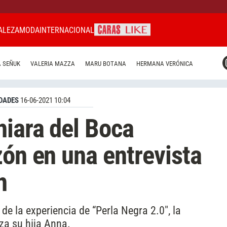
ALEZA
MODA
INTERNACIONAL
CARAS MIAMI
 SEÑUK
VALERIA MAZZA
MARU BOTANA
HERMANA VERÓNICA
CARAS BRASIL
CARAS URUGUAY
DADES
16-06-2021 10:04
iara del Boca
zón en una entrevista
n
e la experiencia de “Perla Negra 2.0″, la
za su hija Anna.