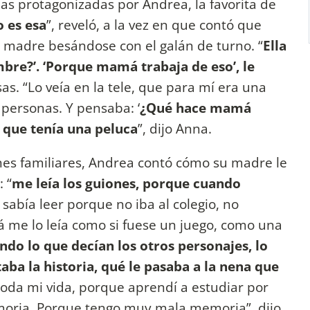
las protagonizadas por Andrea, la favorita de
o es esa
”, reveló, a la vez en que contó que
u madre besándose con el galán de turno. “
Ella
mbre?’. ‘Porque mamá trabaja de eso’, le
sas. “Lo veía en la tele, que para mí era una
 personas. Y pensaba: ‘
¿Qué hace mamá
í que tenía una peluca
”, dijo Anna.
nes familiares, Andrea contó cómo su madre le
 “
me leía los guiones, porque cuando
 sabía leer porque no iba al colegio, no
á me lo leía como si fuese un juego, como una
do lo que decían los otros personajes, lo
aba la historia, qué le pasaba a la nena que
toda mi vida, porque aprendí a estudiar por
oria. Porque tengo muy mala memoria”, dijo.