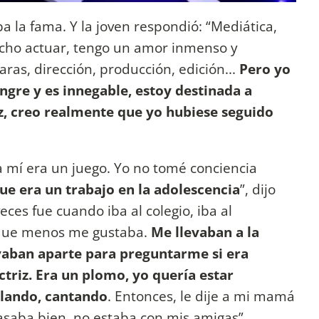
ba la fama. Y la joven respondió: “Mediática,
ucho actuar, tengo un amor inmenso y
ras, dirección, producción, edición...
Pero yo
angre y es innegable, estoy destinada a
riz, creo realmente que yo hubiese seguido
ra mí era un juego. Yo no tomé conciencia
ue era un trabajo en la adolescencia
”, dijo
ces fue cuando iba al colegio, iba al
 que menos me gustaba.
Me llevaban a la
vaban aparte para preguntarme si era
ctriz. Era un plomo, yo quería estar
ilando, cantando
. Entonces, le dije a mi mamá
asaba bien, no estaba con mis amigas”,