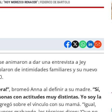
L: "HOY MEREZCO RENACER"
| FEDERICO DE BARTOLO
se animaron a dar una entrevista a Jey
laron de intimidades familiares y su nuevo
0.
era!”
, bromeó Anna al definir a su madre.
“Sí,
onas con actitudes muy distintas. Yo soy la
agregó sobre el vínculo con su mamá. “Igual,
a veces grabando, los técnicos dicen: ‘Que no