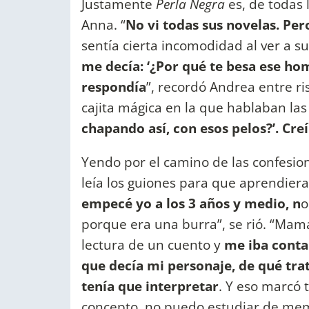
Justamente
Perla Negra
es, de todas 
Anna. “
No vi todas sus novelas. Per
sentía cierta incomodidad al ver a s
me decía: ‘¿Por qué te besa ese ho
respondía
”, recordó Andrea entre ri
cajita mágica en la que hablaban las
chapando así, con esos pelos?’. Cre
Yendo por el camino de las confesio
leía los guiones para que aprendiera:
empecé yo a los 3 años y medio, n
o
porque era una burra”, se rió. “Mam
lectura de un cuento y
me iba contan
que decía mi personaje, de qué trat
tenía que interpretar
. Y eso marcó 
concepto, no puedo estudiar de mem