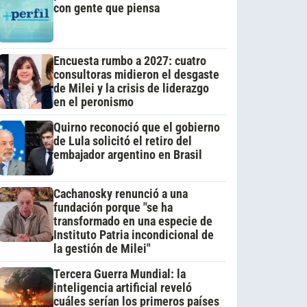
con gente que piensa
Encuesta rumbo a 2027: cuatro
consultoras midieron el desgaste
de Milei y la crisis de liderazgo
en el peronismo
Quirno reconoció que el gobierno
de Lula solicitó el retiro del
embajador argentino en Brasil
Cachanosky renunció a una
fundación porque "se ha
transformado en una especie de
Instituto Patria incondicional de
la gestión de Milei"
Tercera Guerra Mundial: la
inteligencia artificial reveló
cuáles serían los primeros países