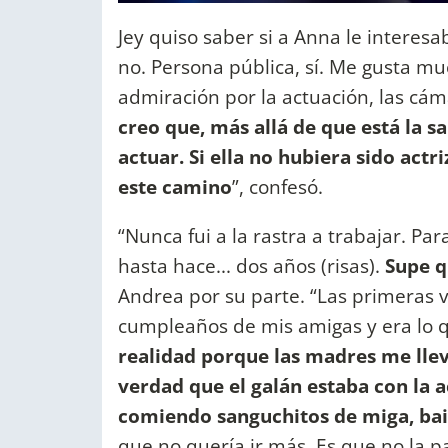
Jey quiso saber si a Anna le interesa
no. Persona pública, sí. Me gusta m
admiración por la actuación, las cáma
creo que, más allá de que está la s
actuar. Si ella no hubiera sido act
este camino
”, confesó.
“Nunca fui a la rastra a trabajar. Pa
hasta hace... dos años (risas).
Supe q
Andrea por su parte. “Las primeras ve
cumpleaños de mis amigas y era lo
realidad porque las madres me lle
verdad que el galán estaba con la a
comiendo sanguchitos de miga, ba
que no quería ir más. Es que no la p