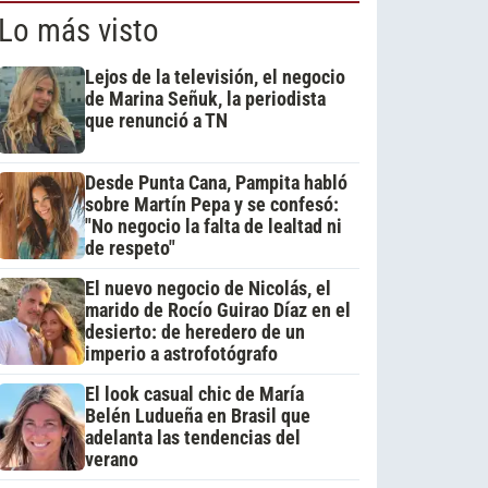
Lo más visto
Lejos de la televisión, el negocio
de Marina Señuk, la periodista
que renunció a TN
Desde Punta Cana, Pampita habló
sobre Martín Pepa y se confesó:
"No negocio la falta de lealtad ni
de respeto"
El nuevo negocio de Nicolás, el
marido de Rocío Guirao Díaz en el
desierto: de heredero de un
imperio a astrofotógrafo
El look casual chic de María
Belén Ludueña en Brasil que
adelanta las tendencias del
verano