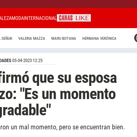
ALEZA
MODA
INTERNACIONAL
CARAS MIAMI
 SEÑUK
VALERIA MAZZA
MARU BOTANA
HERMANA VERÓNICA
CARAS BRASIL
CARAS URUGUAY
DADES
05-04-2023 12:25
firmó que su esposa
azo: "Es un momento
gradable"
aron un mal momento, pero se encuentran bien.