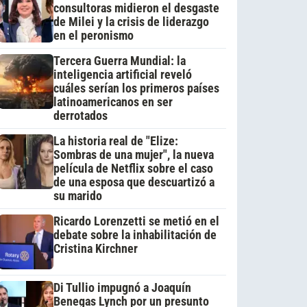
consultoras midieron el desgaste
de Milei y la crisis de liderazgo
en el peronismo
Tercera Guerra Mundial: la
inteligencia artificial reveló
cuáles serían los primeros países
latinoamericanos en ser
derrotados
La historia real de "Elize:
Sombras de una mujer", la nueva
película de Netflix sobre el caso
de una esposa que descuartizó a
su marido
Ricardo Lorenzetti se metió en el
debate sobre la inhabilitación de
Cristina Kirchner
Di Tullio impugnó a Joaquín
Benegas Lynch por un presunto