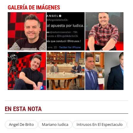
GALERÍA DE IMÁGENES
EN ESTA NOTA
Angel De Brito
Mariano Iudica
Intrusos En El Espectaculo
A