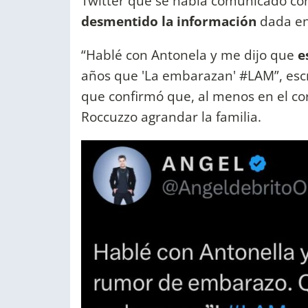
Twitter que se había comunicado co
desmentido la información
dada en 
“Hablé con Antonela y me dijo que
e
años que 'La embarazan' #LAM”, escri
que confirmó que, al menos en el cor
Roccuzzo agrandar la familia.