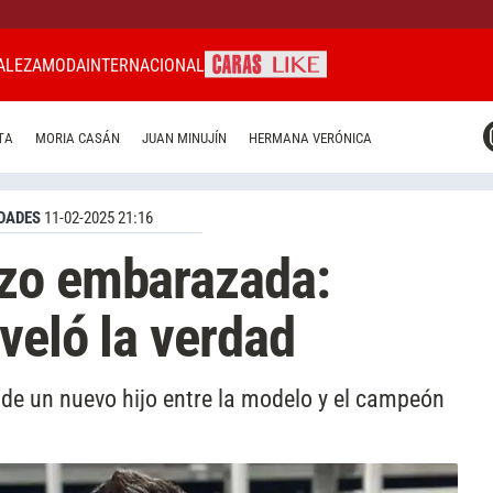
ALEZA
MODA
INTERNACIONAL
CARAS MIAMI
TA
MORIA CASÁN
JUAN MINUJÍN
HERMANA VERÓNICA
CARAS BRASIL
CARAS URUGUAY
DADES
11-02-2025 21:16
zo embarazada:
veló la verdad
 de un nuevo hijo entre la modelo y el campeón