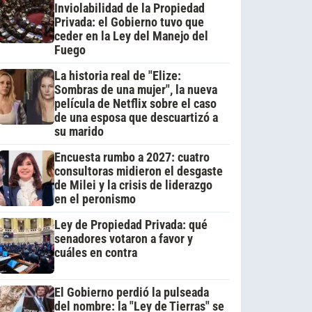
Inviolabilidad de la Propiedad
Privada: el Gobierno tuvo que
ceder en la Ley del Manejo del
Fuego
La historia real de "Elize:
Sombras de una mujer", la nueva
película de Netflix sobre el caso
de una esposa que descuartizó a
su marido
Encuesta rumbo a 2027: cuatro
consultoras midieron el desgaste
de Milei y la crisis de liderazgo
en el peronismo
Ley de Propiedad Privada: qué
senadores votaron a favor y
cuáles en contra
El Gobierno perdió la pulseada
del nombre: la "Ley de Tierras" se