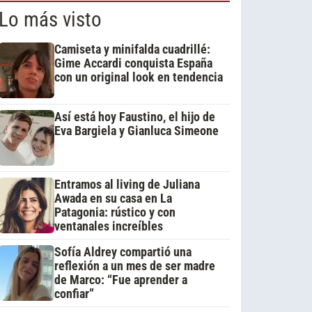
Lo más visto
Camiseta y minifalda cuadrillé:
Gime Accardi conquista España
con un original look en tendencia
Así está hoy Faustino, el hijo de
Eva Bargiela y Gianluca Simeone
Entramos al living de Juliana
Awada en su casa en La
Patagonia: rústico y con
ventanales increíbles
Sofía Aldrey compartió una
reflexión a un mes de ser madre
de Marco: “Fue aprender a
confiar”