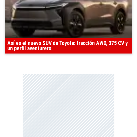
Así es el nuevo SUV de Toyota: tracción AWD, 375 CV y
un perfil aventurero