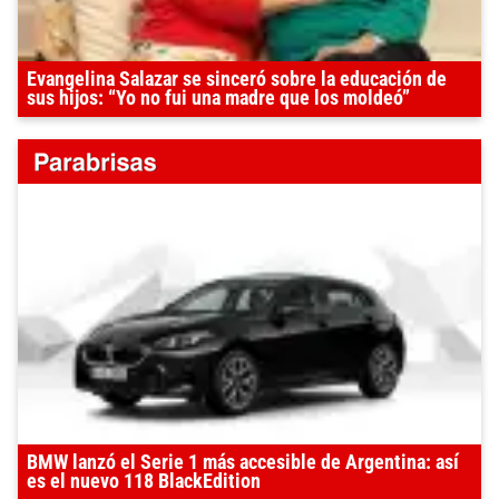
Evangelina Salazar se sinceró sobre la educación de
sus hijos: “Yo no fui una madre que los moldeó”
BMW lanzó el Serie 1 más accesible de Argentina: así
es el nuevo 118 BlackEdition