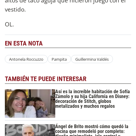
altos de taco aguja que hicieron juego con el
vestido.
OL.
EN ESTA NOTA
Antonela Roccuzzo
Pampita
Guillermina Valdés
TAMBIÉN TE PUEDE INTERESAR
Así es la increíble habitación de Sofía
Zámolo y su hija California en Disney:
decoración de Stitch, globos
metalizados y muchos regalos
Ángel de Brito mostró cómo quedó la
cocina que remodeló por completo: