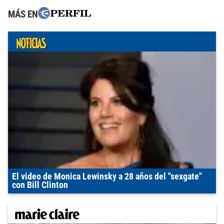
MÁS EN
El video de Monica Lewinsky a 28 años del "sexgate"
con Bill Clinton