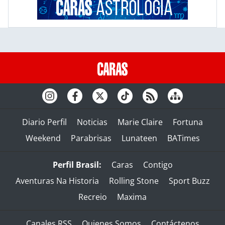
Diario Perfil
Noticias
Marie Claire
Fortuna
Weekend
Parabrisas
Lunateen
BATimes
Perfil Brasil:
Caras
Contigo
Aventuras Na Historia
Rolling Stone
Sport Buzz
Recreio
Maxima
Canales RSS
Quienes Somos
Contáctenos