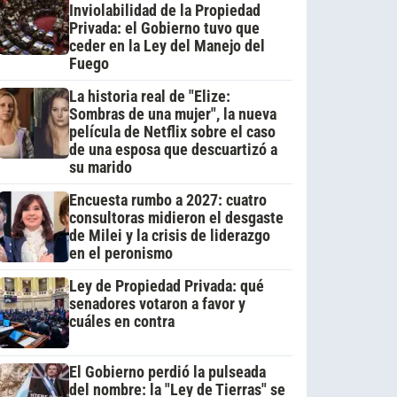
Inviolabilidad de la Propiedad
Privada: el Gobierno tuvo que
ceder en la Ley del Manejo del
Fuego
La historia real de "Elize:
Sombras de una mujer", la nueva
película de Netflix sobre el caso
de una esposa que descuartizó a
su marido
Encuesta rumbo a 2027: cuatro
consultoras midieron el desgaste
de Milei y la crisis de liderazgo
en el peronismo
Ley de Propiedad Privada: qué
senadores votaron a favor y
cuáles en contra
El Gobierno perdió la pulseada
del nombre: la "Ley de Tierras" se