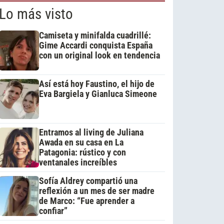
Lo más visto
Camiseta y minifalda cuadrillé:
Gime Accardi conquista España
con un original look en tendencia
Así está hoy Faustino, el hijo de
Eva Bargiela y Gianluca Simeone
Entramos al living de Juliana
Awada en su casa en La
Patagonia: rústico y con
ventanales increíbles
Sofía Aldrey compartió una
reflexión a un mes de ser madre
de Marco: “Fue aprender a
confiar”