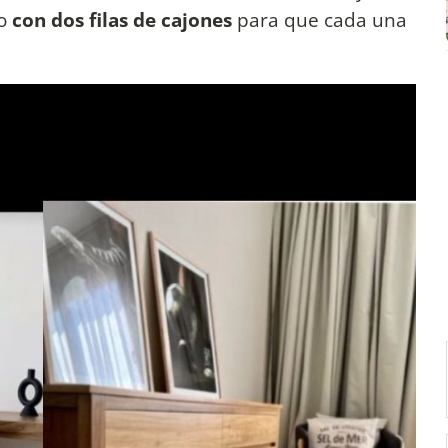
io
con dos filas de cajones
para que cada una