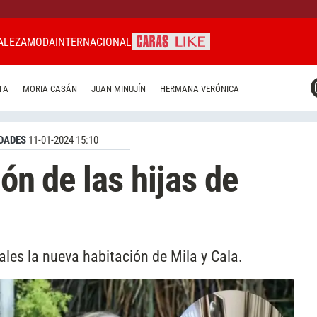
ALEZA
MODA
INTERNACIONAL
CARAS MIAMI
TA
MORIA CASÁN
JUAN MINUJÍN
HERMANA VERÓNICA
CARAS BRASIL
CARAS URUGUAY
DADES
11-01-2024 15:10
ión de las hijas de
ales la nueva habitación de Mila y Cala.