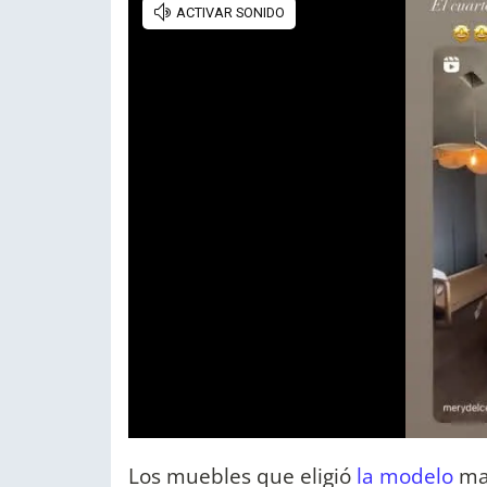
Los muebles que eligió
la modelo
man