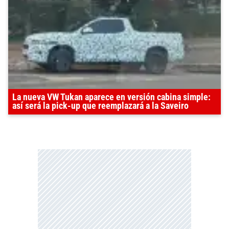
La nueva VW Tukan aparece en versión cabina simple:
así será la pick-up que reemplazará a la Saveiro