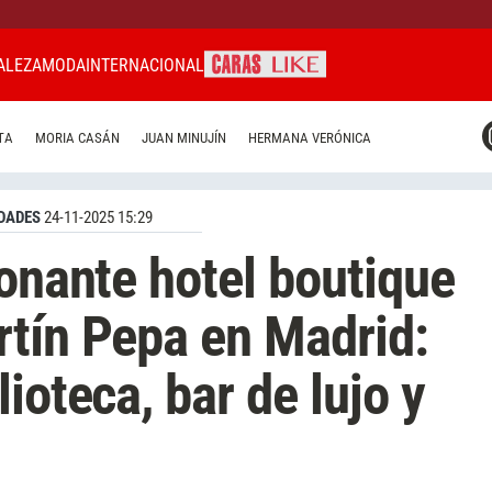
ALEZA
MODA
INTERNACIONAL
CARAS MIAMI
TA
MORIA CASÁN
JUAN MINUJÍN
HERMANA VERÓNICA
CARAS BRASIL
CARAS URUGUAY
DADES
24-11-2025 15:29
ionante hotel boutique
tín Pepa en Madrid:
ioteca, bar de lujo y