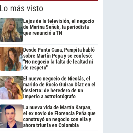
Lo más visto
Lejos de la televisión, el negocio
de Marina Señuk, la periodista
que renunció a TN
Desde Punta Cana, Pampita habló
sobre Martín Pepa y se confesó:
"No negocio la falta de lealtad ni
de respeto"
El nuevo negocio de Nicolás, el
marido de Rocío Guirao Díaz en el
desierto: de heredero de un
imperio a astrofotógrafo
La nueva vida de Martín Karpan,
el ex novio de Florencia Peña que
construyó un negocio con ella y
ahora triunfa en Colombia