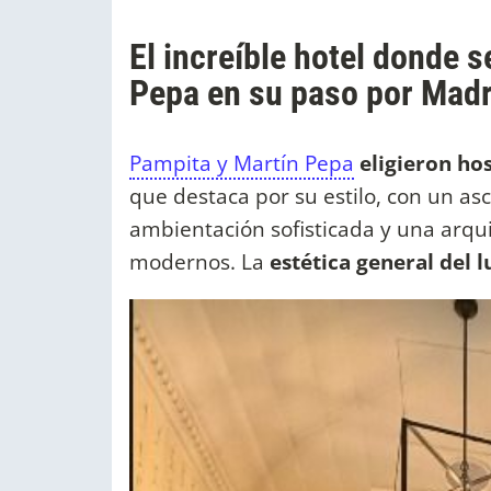
El increíble hotel donde 
Pepa en su paso por Madr
Pampita y Martín Pepa
eligieron ho
que destaca por su estilo, con un asc
ambientación sofisticada y una arqui
modernos. La
estética general del l