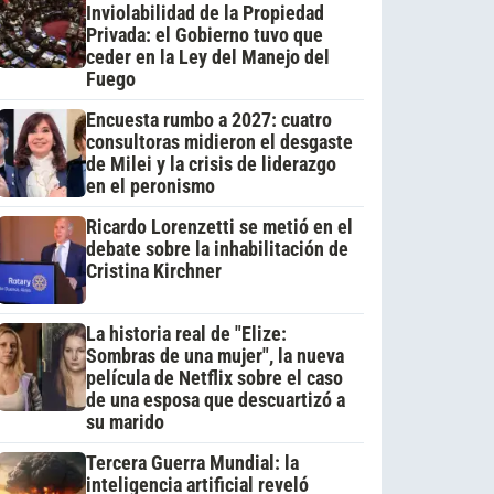
Inviolabilidad de la Propiedad
Privada: el Gobierno tuvo que
ceder en la Ley del Manejo del
Fuego
Encuesta rumbo a 2027: cuatro
consultoras midieron el desgaste
de Milei y la crisis de liderazgo
en el peronismo
Ricardo Lorenzetti se metió en el
debate sobre la inhabilitación de
Cristina Kirchner
La historia real de "Elize:
Sombras de una mujer", la nueva
película de Netflix sobre el caso
de una esposa que descuartizó a
su marido
Tercera Guerra Mundial: la
inteligencia artificial reveló