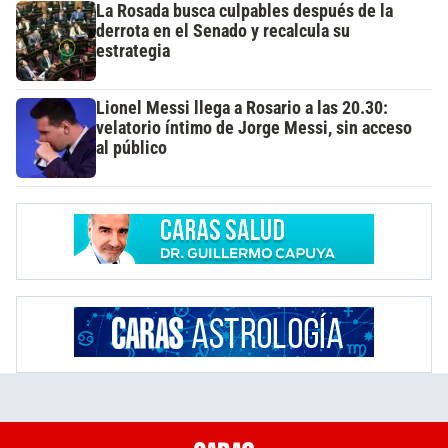
La Rosada busca culpables después de la
derrota en el Senado y recalcula su
estrategia
Lionel Messi llega a Rosario a las 20.30:
velatorio íntimo de Jorge Messi, sin acceso
al público