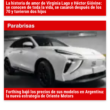
La historia de amor de Virginia Lago y Héctor Gióvine:
se conocen de toda la vida, se casaron después de los
70 y tuvieron dos hijos
Forthing bajó los precios de sus modelos en Argentina:
la nueva estrategia de Oriente Motors