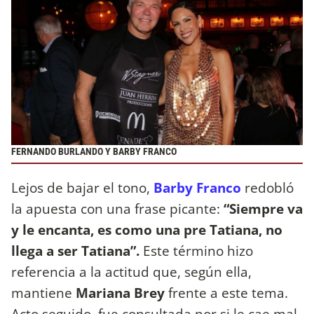
FERNANDO BURLANDO Y BARBY FRANCO
Lejos de bajar el tono,
Barby Franco
redobló
la apuesta con una frase picante:
“Siempre va
y le encanta, es como una pre Tatiana, no
llega a ser Tatiana”.
Este término hizo
referencia a la actitud que, según ella,
mantiene
Mariana Brey
frente a este tema.
Acto seguido, fue consultada por si le cae mal.