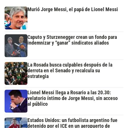
Murió Jorge Messi, el papá de Lionel Messi
Caputo y Sturzenegger crean un fondo para
indemnizar y “ganar” sindicatos aliados
La Rosada busca culpables después de la
derrota en el Senado y recalcula su
estrategia
Lionel Messi llega a Rosario a las 20.30:
velatorio íntimo de Jorge Messi, sin acceso
al público
Estados Unidos: un futbolista argentino fue
detenido por el ICE en un aeropuerto de