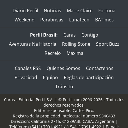
Diario Perfil
Noticias
Marie Claire
Fortuna
Weekend
Parabrisas
Lunateen
BATimes
Perfil Brasil:
Caras
Contigo
Aventuras Na Historia
Rolling Stone
Sport Buzz
Recreio
Maxima
Canales RSS
Quienes Somos
Contáctenos
Privacidad
Equipo
Reglas de participación
Tránsito
Caras - Editorial Perfil S.A.
| © Perfil.com 2006-2026 - Todos los
derechos reservados.
Editor responsable: Carlos Piro.
Registro de la propiedad intelectual número 5346433
Dirección:
California 2715
,
C1289ABI
,
CABA, Argentina
|
Teléfono:
(+5411) 7091-4921
/
(+5411) 7091-4922
| E-mail: