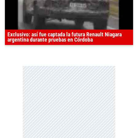
Exclusivo: así fue captada la futura Renault Niagara
argentina durante pruebas en Córdoba