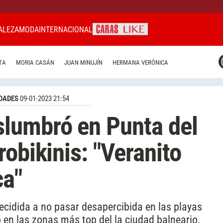
ALEZA
MODA
INTERNACIONAL
CARAS MIAMI
TA
MORIA CASÁN
JUAN MINUJÍN
HERMANA VERÓNICA
CARAS BRASIL
CARAS URUGUAY
DADES
09-01-2023 21:54
lumbró en Punta del
obikinis: "Veranito
ca"
ecidida a no pasar desapercibida en las playas
 en las zonas más top del la ciudad balneario.