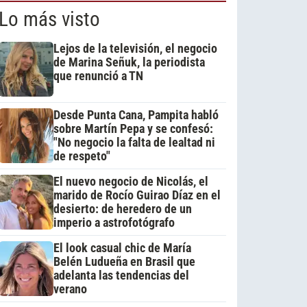
Lo más visto
Lejos de la televisión, el negocio
de Marina Señuk, la periodista
que renunció a TN
Desde Punta Cana, Pampita habló
sobre Martín Pepa y se confesó:
"No negocio la falta de lealtad ni
de respeto"
El nuevo negocio de Nicolás, el
marido de Rocío Guirao Díaz en el
desierto: de heredero de un
imperio a astrofotógrafo
El look casual chic de María
Belén Ludueña en Brasil que
adelanta las tendencias del
verano