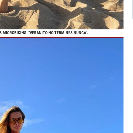
 MICROBIKINS: "VERANITO NO TERMINES NUNCA".