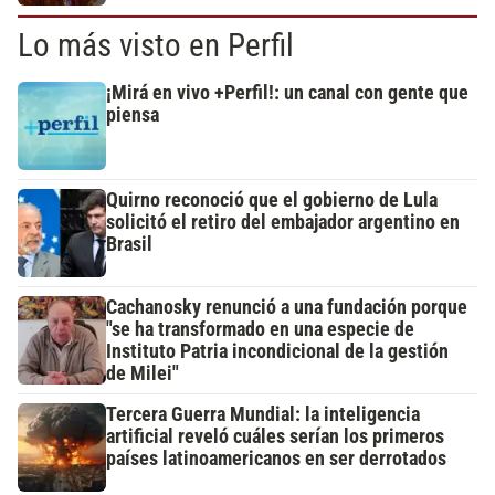
Lo más visto en Perfil
¡Mirá en vivo +Perfil!: un canal con gente que
piensa
Quirno reconoció que el gobierno de Lula
solicitó el retiro del embajador argentino en
Brasil
Cachanosky renunció a una fundación porque
"se ha transformado en una especie de
Instituto Patria incondicional de la gestión
de Milei"
Tercera Guerra Mundial: la inteligencia
artificial reveló cuáles serían los primeros
países latinoamericanos en ser derrotados