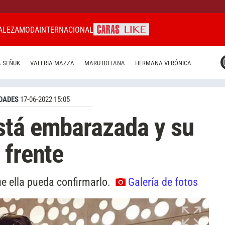
ALEZA
MODA
INTERNACIONAL
CARAS MIAMI
 SEÑUK
VALERIA MAZZA
MARU BOTANA
HERMANA VERÓNICA
CARAS BRASIL
CARAS URUGUAY
DADES
17-06-2022 15:05
stá embarazada y su
 frente
ue ella pueda confirmarlo.
Galería de fotos