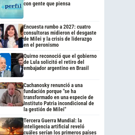
con gente que piensa
Encuesta rumbo a 2027: cuatro
consultoras midieron el desgaste
de Milei y la crisis de liderazgo
en el peronismo
Quirno reconoció que el gobierno
de Lula solicitó el retiro del
embajador argentino en Brasil
Cachanosky renunció a una
fundación porque "se ha
transformado en una especie de
Instituto Patria incondicional de
la gestión de Milei"
Tercera Guerra Mundial: la
inteligencia artificial reveló
cuáles serían los primeros países