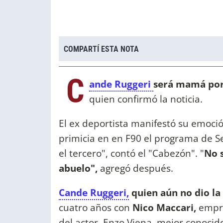
COMPARTÍ ESTA NOTA
C
ande Ruggeri
será mamá por
quien confirmó la noticia.
El ex deportista manifestó su emoción
primicia en en F90 el programa de Seb
el tercero", contó el "Cabezón". "
No s
abuelo",
agregó después.
Cande Ruggeri,
quien aún no dio la
cuatro años con
Nico Maccari,
empre
del actor Enzo Viena, mejor conocid