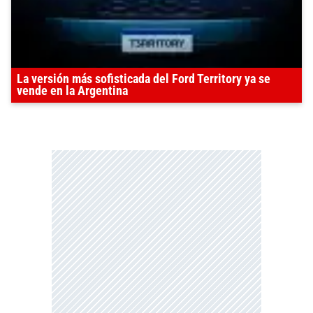
La versión más sofisticada del Ford Territory ya se
vende en la Argentina