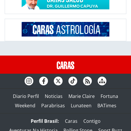
Diario Perfil
Noticias
Marie Claire
Fortuna
Weekend
Parabrisas
Lunateen
BATimes
Perfil Brasil:
Caras
Contigo
Aventuras Na Historia
Rolling Stone
Sport Buzz