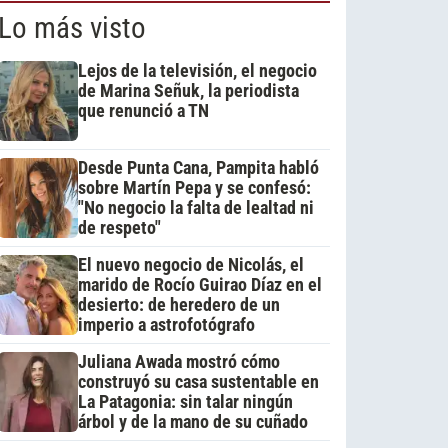
Lo más visto
Lejos de la televisión, el negocio
de Marina Señuk, la periodista
que renunció a TN
Desde Punta Cana, Pampita habló
sobre Martín Pepa y se confesó:
"No negocio la falta de lealtad ni
de respeto"
El nuevo negocio de Nicolás, el
marido de Rocío Guirao Díaz en el
desierto: de heredero de un
imperio a astrofotógrafo
Juliana Awada mostró cómo
construyó su casa sustentable en
La Patagonia: sin talar ningún
árbol y de la mano de su cuñado