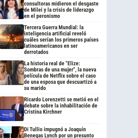
consultoras midieron el desgaste
de Milei y la crisis de liderazgo
en el peronismo
Tercera Guerra Mundial: la
inteligencia artificial reveló
cuáles serían los primeros países
latinoamericanos en ser
derrotados
La historia real de "Elize:
Sombras de una mujer", la nueva
película de Netflix sobre el caso
de una esposa que descuartizó a
su marido
Ricardo Lorenzetti se metió en el
debate sobre la inhabilitación de
Cristina Kirchner
Di Tullio impugnó a Joaquín
Benegas Lynch por un presunto