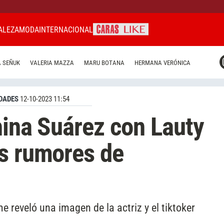
ALEZA
MODA
INTERNACIONAL
CARAS MIAMI
 SEÑUK
VALERIA MAZZA
MARU BOTANA
HERMANA VERÓNICA
CARAS BRASIL
CARAS URUGUAY
DADES
12-10-2023 11:54
hina Suárez con Lauty
s rumores de
reveló una imagen de la actriz y el tiktoker