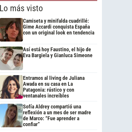
Lo más visto
Camiseta y minifalda cuadrillé:
Gime Accardi conquista España
con un original look en tendencia
Así está hoy Faustino, el hijo de
Eva Bargiela y Gianluca Simeone
Entramos al living de Juliana
Awada en su casa en La
Patagonia: rústico y con
ventanales increíbles
Sofía Aldrey compartió una
reflexión a un mes de ser madre
de Marco: “Fue aprender a
confiar”