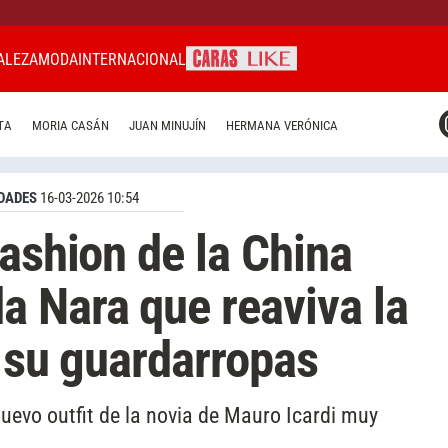
ALEZA
MODA
INTERNACIONAL
CARAS MIAMI
TA
MORIA CASÁN
JUAN MINUJÍN
HERMANA VERÓNICA
CARAS BRASIL
CARAS URUGUAY
DADES
16-03-2026 10:54
fashion de la China
 Nara que reaviva la
e su guardarropas
nuevo outfit de la novia de Mauro Icardi muy