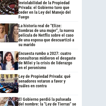
Inviolabilidad de la Propiedad
Privada: el Gobierno tuvo que
ceder en la Ley del Manejo del
Fuego
La historia real de "Elize:
Sombras de una mujer", la nueva
película de Netflix sobre el caso
de una esposa que descuartizó a
su marido
Encuesta rumbo a 2027: cuatro
consultoras midieron el desgaste
de Milei y la crisis de liderazgo
en el peronismo
Ley de Propiedad Privada: qué
senadores votaron a favor y
cuáles en contra
El Gobierno perdió la pulseada
del nombre: la "Ley de Tierras" se