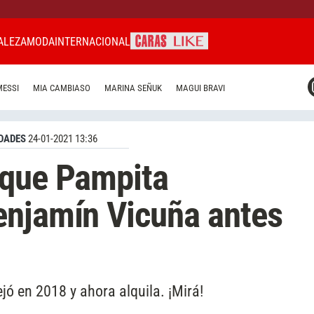
ALEZA
MODA
INTERNACIONAL
CARAS MIAMI
MESSI
MIA CAMBIASO
MARINA SEÑUK
MAGUI BRAVI
CARAS BRASIL
CARAS URUGUAY
DADES
24-01-2021 13:36
 que Pampita
enjamín Vicuña antes
jó en 2018 y ahora alquila. ¡Mirá!