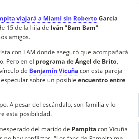
pita viajará a Miami sin Roberto
García
de 15 de la hija de
Iván "Bam Bam"
mos amigos.
evista con LAM donde aseguró que acompañará
o. Pero en el
programa de Ángel de Brito
,
 vínculo de
Benjamín Vicuña
con esta pareja
 especular sobre un posible
encuentro entre
po. A pesar del escándalo, son familia y lo
re esta posibilidad.
 inesperado del marido de
Pampita
con Vicuña
s no hay conflictos. "Los fans de Pampita me