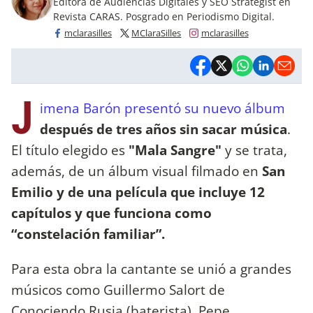
Editora de Audiencias Digitales y SEO Strategist en
Revista CARAS. Posgrado en Periodismo Digital.
mclarasilles
MClaraSilles
mclarasilles
J
imena Barón presentó su nuevo álbum
después de tres años sin sacar música
.
El título elegido es
"Mala Sangre"
y se trata,
además, de un álbum visual filmado en
San
Emilio y de una película que incluye 12
capítulos y que funciona como
“constelación familiar”.
Para esta obra la cantante se unió a grandes
músicos como Guillermo Salort de
Conociendo Rusia (baterista), Pepe