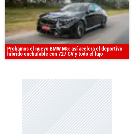
Probamos el nuevo BMW M5: así acelera el deportivo
híbrido enchufable con 727 CV y todo el lujo