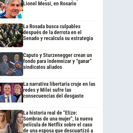
Lionel Messi, en Rosario
La Rosada busca culpables
después de la derrota en el
Senado y recalcula su estrategia
Caputo y Sturzenegger crean un
fondo para indemnizar y “ganar”
sindicatos aliados
La narrativa libertaria cruje en las
redes y Milei sufre las
consecuencias del desgaste
La historia real de "Elize:
Sombras de una mujer", la nueva
película de Netflix sobre el caso
de una esposa que descuartizó a