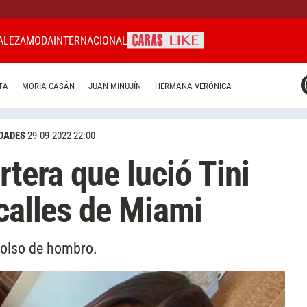
ALEZA
MODA
INTERNACIONAL
CARAS MIAMI
TA
MORIA CASÁN
JUAN MINUJÍN
HERMANA VERÓNICA
CARAS BRASIL
CARAS URUGUAY
DADES
29-09-2022 22:00
rtera que lució Tini
 calles de Miami
bolso de hombro.