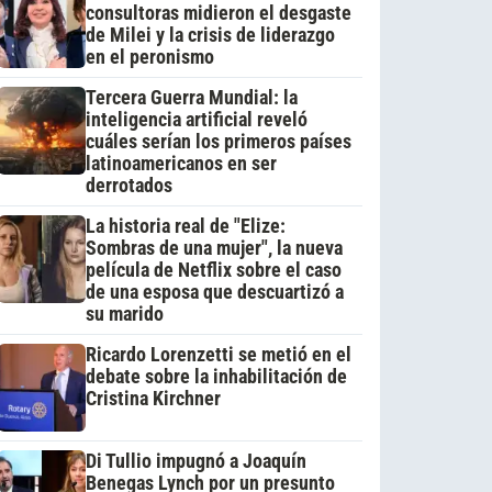
consultoras midieron el desgaste
de Milei y la crisis de liderazgo
en el peronismo
Tercera Guerra Mundial: la
inteligencia artificial reveló
cuáles serían los primeros países
latinoamericanos en ser
derrotados
La historia real de "Elize:
Sombras de una mujer", la nueva
película de Netflix sobre el caso
de una esposa que descuartizó a
su marido
Ricardo Lorenzetti se metió en el
debate sobre la inhabilitación de
Cristina Kirchner
Di Tullio impugnó a Joaquín
Benegas Lynch por un presunto