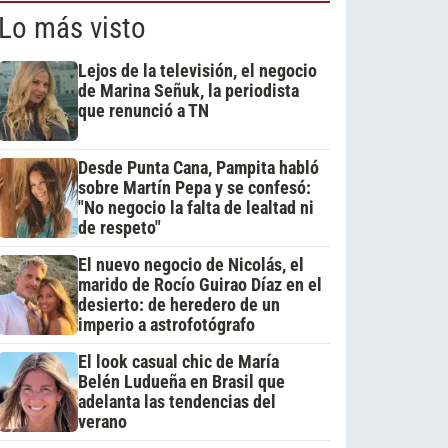
Lo más visto
Lejos de la televisión, el negocio
de Marina Señuk, la periodista
que renunció a TN
Desde Punta Cana, Pampita habló
sobre Martín Pepa y se confesó:
"No negocio la falta de lealtad ni
de respeto"
El nuevo negocio de Nicolás, el
marido de Rocío Guirao Díaz en el
desierto: de heredero de un
imperio a astrofotógrafo
El look casual chic de María
Belén Ludueña en Brasil que
adelanta las tendencias del
verano