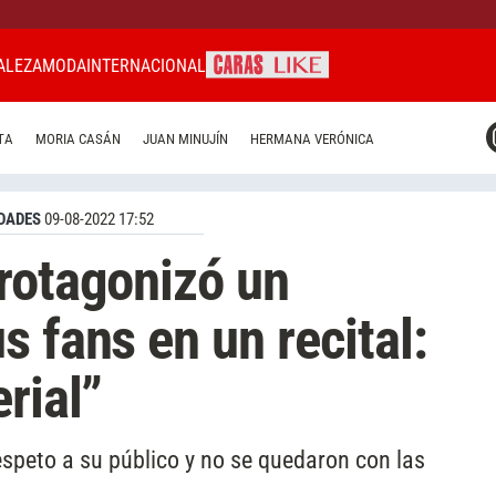
ALEZA
MODA
INTERNACIONAL
CARAS MIAMI
TA
MORIA CASÁN
JUAN MINUJÍN
HERMANA VERÓNICA
CARAS BRASIL
CARAS URUGUAY
DADES
09-08-2022 17:52
rotagonizó un
 fans en un recital:
rial”
 respeto a su público y no se quedaron con las
s