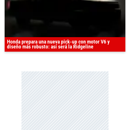
Honda prepara una nueva pick-up con motor V6 y
diseño más robusto: así será la Ridgeline