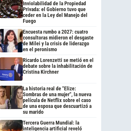
Inviolabilidad de la Propiedad
Privada: el Gobierno tuvo que
ceder en la Ley del Manejo del
Fuego
Encuesta rumbo a 2027: cuatro
consultoras midieron el desgaste
de Milei y la crisis de liderazgo
en el peronismo
Ricardo Lorenzetti se metió en el
debate sobre la inhabilitación de
Cristina Kirchner
La historia real de "Elize:
Sombras de una mujer", la nueva
película de Netflix sobre el caso
de una esposa que descuartizó a
su marido
Tercera Guerra Mundial: la
inteligencia artificial reveló