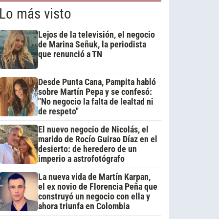
Lo más visto
Lejos de la televisión, el negocio
de Marina Señuk, la periodista
que renunció a TN
Desde Punta Cana, Pampita habló
sobre Martín Pepa y se confesó:
"No negocio la falta de lealtad ni
de respeto"
El nuevo negocio de Nicolás, el
marido de Rocío Guirao Díaz en el
desierto: de heredero de un
imperio a astrofotógrafo
La nueva vida de Martín Karpan,
el ex novio de Florencia Peña que
construyó un negocio con ella y
ahora triunfa en Colombia