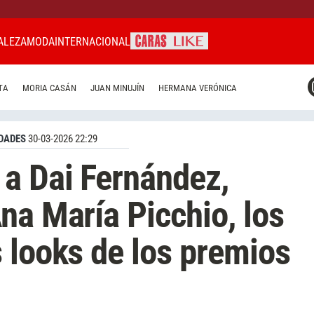
ALEZA
MODA
INTERNACIONAL
CARAS MIAMI
TA
MORIA CASÁN
JUAN MINUJÍN
HERMANA VERÓNICA
CARAS BRASIL
CARAS URUGUAY
DADES
30-03-2026 22:29
a Dai Fernández,
na María Picchio, los
 looks de los premios