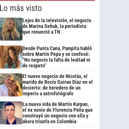
Lo más visto
Lejos de la televisión, el negocio
de Marina Señuk, la periodista
que renunció a TN
Desde Punta Cana, Pampita habló
sobre Martín Pepa y se confesó:
"No negocio la falta de lealtad ni
de respeto"
El nuevo negocio de Nicolás, el
marido de Rocío Guirao Díaz en el
desierto: de heredero de un
imperio a astrofotógrafo
La nueva vida de Martín Karpan,
el ex novio de Florencia Peña que
construyó un negocio con ella y
ahora triunfa en Colombia