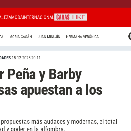
ALEZA
MODA
INTERNACIONAL
CARAS MIAMI
TA
MORIA CASÁN
JUAN MINUJÍN
HERMANA VERÓNICA
CARAS BRASIL
CARAS URUGUAY
DADES
18-12-2025 20:11
r Peña y Barby
sas apuestan a los
 propuestas más audaces y modernas, el total
ad y poder en la alfombra.