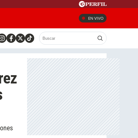
EN VIVO
rez
s
iones