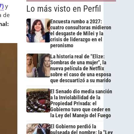
7)
y
Lo más visto en Perfil
a de
Encuesta rumbo a 2027:
nal:
cuatro consultoras midieron
el desgaste de Milei y la
crisis de liderazgo en el
peronismo
La historia real de "Elize:
Sombras de una mujer", la
nueva película de Netflix
sobre el caso de una esposa
que descuartizó a su marido
El Senado dio media sanción
a la Inviolabilidad de la
Propiedad Privada: el
Gobierno tuvo que ceder en
la Ley del Manejo del Fuego
El Gobierno perdió la
pulseada del nombre: la "Ley