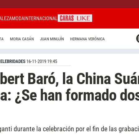
ALEZA
MODA
INTERNACIONAL
CARAS MIAMI
TA
MORIA CASÁN
JUAN MINUJÍN
HERMANA VERÓNICA
CARAS BRASIL
CARAS URUGUAY
ELEBRIDADES
16-11-2019 19:45
bert Baró, la China Suá
ia: ¿Se han formado do
anti durante la celebración por el fin de las grabac