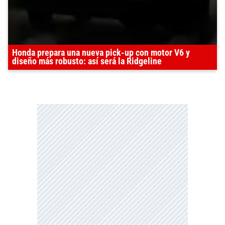
Honda prepara una nueva pick-up con motor V6 y
diseño más robusto: así será la Ridgeline