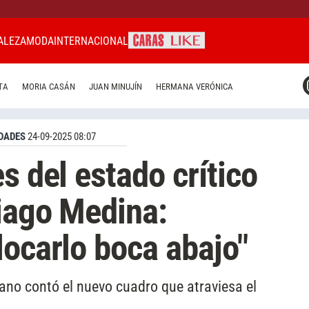
ALEZA
MODA
INTERNACIONAL
CARAS MIAMI
TA
MORIA CASÁN
JUAN MINUJÍN
HERMANA VERÓNICA
CARAS BRASIL
CARAS URUGUAY
DADES
24-09-2025 08:07
s del estado crítico
iago Medina:
locarlo boca abajo"
no contó el nuevo cuadro que atraviesa el