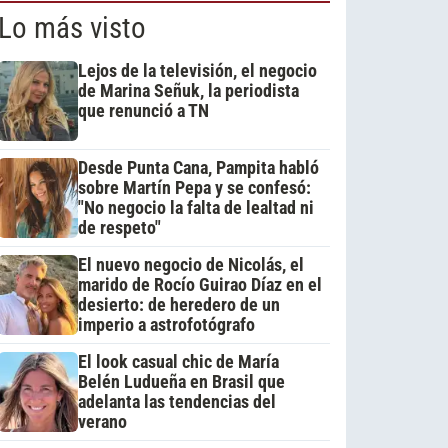
Lo más visto
Lejos de la televisión, el negocio
de Marina Señuk, la periodista
que renunció a TN
Desde Punta Cana, Pampita habló
sobre Martín Pepa y se confesó:
"No negocio la falta de lealtad ni
de respeto"
El nuevo negocio de Nicolás, el
marido de Rocío Guirao Díaz en el
desierto: de heredero de un
imperio a astrofotógrafo
El look casual chic de María
Belén Ludueña en Brasil que
adelanta las tendencias del
verano