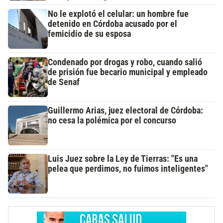
No le explotó el celular: un hombre fue
detenido en Córdoba acusado por el
femicidio de su esposa
Condenado por drogas y robo, cuando salió
de prisión fue becario municipal y empleado
de Senaf
Guillermo Arias, juez electoral de Córdoba:
no cesa la polémica por el concurso
Luis Juez sobre la Ley de Tierras: "Es una
pelea que perdimos, no fuimos inteligentes"